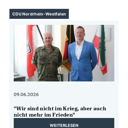
CDU Nordrhein-Westfalen
09.06.2026
08
"Wir sind nicht im Krieg, aber auch
N
de
nicht mehr im Frieden"
B
b
WEITERLESEN
E