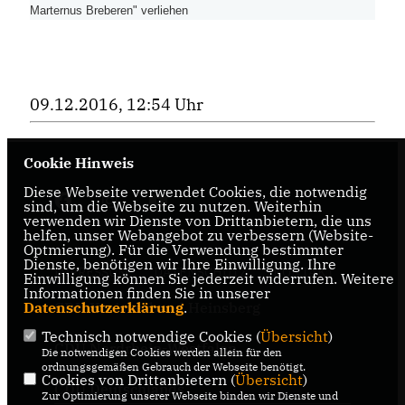
Marternus Breberen" verliehen
09.12.2016, 12:54 Uhr
Cookie Hinweis
Diese Webseite verwendet Cookies, die notwendig
sind, um die Webseite zu nutzen. Weiterhin
verwenden wir Dienste von Drittanbietern, die uns
helfen, unser Webangebot zu verbessern (Website-
Optmierung). Für die Verwendung bestimmter
Dienste, benötigen wir Ihre Einwilligung. Ihre
IMPRESSUM
DATENSCHUTZ
KONTAKT
Einwilligung können Sie jederzeit widerrufen. Weitere
Informationen finden Sie in unserer
Datenschutzerklärung
CDU Kreisverband Heinsberg
.
Technisch notwendige Cookies (
Übersicht
)
CDU Nordrhein-Westfalen
Die notwendigen Cookies werden allein für den
ordnungsgemäßen Gebrauch der Webseite benötigt.
Cookies von Drittanbietern (
Übersicht
)
CDU Deutschlands
Zur Optimierung unserer Webseite binden wir Dienste und