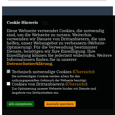
Cookie Hinweis
Diese Webseite verwendet Cookies, die notwendig
sind, um die Webseite zu nutzen. Weiterhin
verwenden wir Dienste von Drittanbietern, die uns
helfen, unser Webangebot zu verbessern (Website-
IMPRESSUM
DATENSCHUTZ
KONTAKT
Optmierung). Für die Verwendung bestimmter
Dienste, benötigen wir Ihre Einwilligung. Ihre
CDU Kreisverband Heinsberg
Einwilligung können Sie jederzeit widerrufen. Weitere
Informationen finden Sie in unserer
Datenschutzerklärung
.
CDU Nordrhein-Westfalen
Technisch notwendige Cookies (
Übersicht
)
CDU Deutschlands
Die notwendigen Cookies werden allein für den
ordnungsgemäßen Gebrauch der Webseite benötigt.
Cookies von Drittanbietern (
Übersicht
)
@2026 Christlich
Realisation: Sharkness Media
Zur Optimierung unserer Webseite binden wir Dienste und
Demokratische Union
GmbH & Co. KG
Angebote von Drittanbietern ein.
Deutschlands (CDU),
Kreisverband Heinsberg
Alle akzeptieren
Auswahl speichern
Alle Rechte vorbehalten.