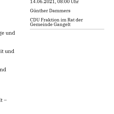
14.06.2021, 08:00 Uhr
Günther Dammers
CDU Fraktion im Rat der
Gemeinde Gangelt
ge und
it und
and
t –