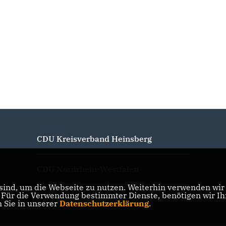
CDU Kreisverband Heinsberg
CDU Nordrhein-Westfalen
ind, um die Webseite zu nutzen. Weiterhin verwenden wir D
ür die Verwendung bestimmter Dienste, benötigen wir Ihre
CDU Deutschlands
n Sie in unserer
Datenschutzerklärung
.