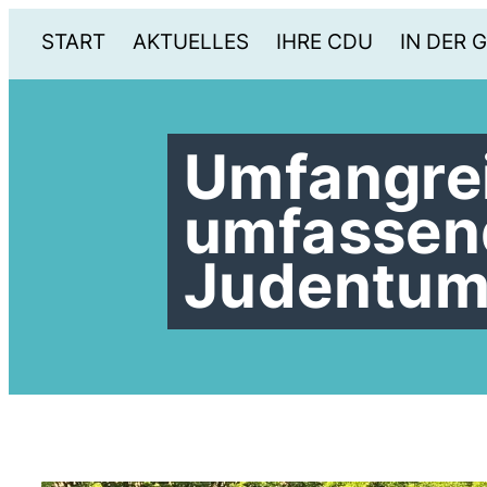
START
AKTUELLES
IHRE CDU
IN DER 
Umfangre
umfassen
Judentum 