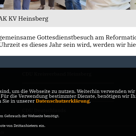
 EAK KV Heinsberg
gemeinsame Gottesdienstbesuch am Reformatio
hrzeit es dieses Jahr sein wird, werden wir hie
CDU Kreisverband Heinsberg
ind, um die Webseite zu nutzen. Weiterhin verwenden wir D
CDU Nordrhein-Westfalen
ür die Verwendung bestimmter Dienste, benötigen wir Ihre
n Sie in unserer
Datenschutzerklärung
.
CDU Deutschlands
n Gebrauch der Webseite benötigt.
te von Drittanbietern ein.
nds