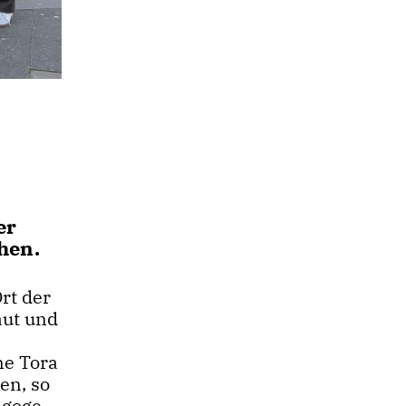
er
hen.
rt der
aut und
ne Tora
en, so
agoge