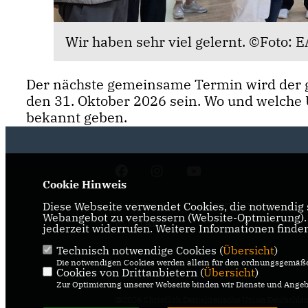
Wir haben sehr viel gelernt. ©Foto:
Der nächste gemeinsame Termin wird der 
den 31. Oktober 2026 sein. Wo und welche U
bekannt geben.
Cookie Hinweis
IMPRESSUM
DATENSCHUTZ
Diese Webseite verwendet Cookies, die notwendig s
Webangebot zu verbessern (Website-Optmierung). F
KONTAKT
jederzeit widerrufen. Weitere Informationen finde
Technisch notwendige Cookies (
Übersicht
)
Die notwendigen Cookies werden allein für den ordnungsgemäße
Cookies von Drittanbietern (
Übersicht
)
Zur Optimierung unserer Webseite binden wir Dienste und Angebo
@2026 Christlich Demokratische Union Deutschla