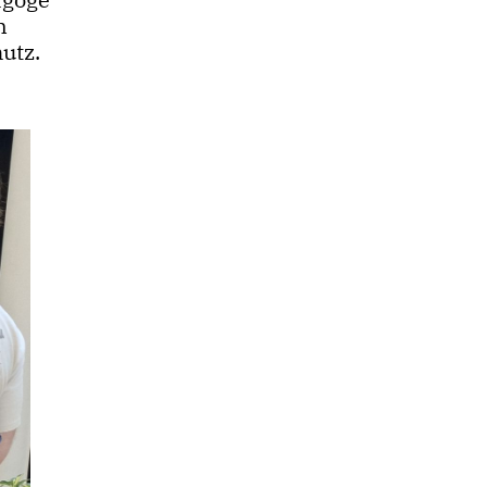
n
utz.