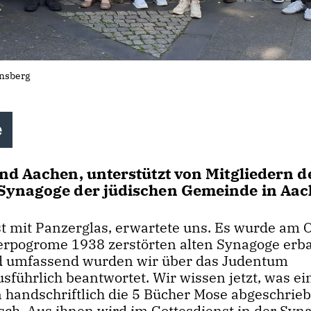
insberg
e
nd Aachen, unterstützt von Mitgliedern d
Synagoge der jüdischen Gemeinde in Aac
t mit Panzerglas, erwartete uns. Es wurde am O
rpogrome 1938 zerstörten alten Synagoge erb
d umfassend wurden wir über das Judentum
sführlich beantwortet. Wir wissen jetzt, was ei
 handschriftlich die 5 Bücher Mose abgeschrieb
sch. Aus ihnen wird im Gottesdienst in der Syn